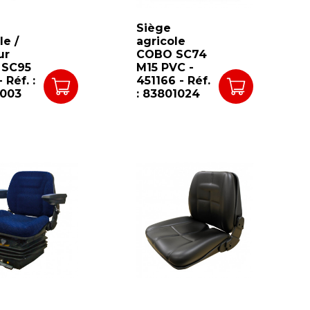
Siège
le /
agricole
ur
COBO SC74
 SC95
M15 PVC -
 Réf. :
451166 - Réf.
003
: 83801024