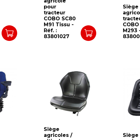
agricole
pour
Siège
tracteur
agrico
COBO SC80
tracte
M91 Tissu -
COBO
Réf. :
M293 -
83801027
83800
Siège
agricoles /
Siège