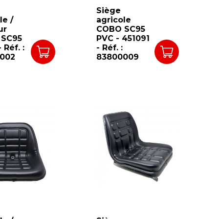
Siège
le /
agricole
ur
COBO SC95
 SC95
PVC - 451091
 Réf. :
- Réf. :
002
83800009