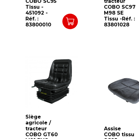
COBO SC95
tracteur
Tissu -
COBO SC97
451092 -
M98 SE
Réf. :
Tissu -Réf. :
83800010
83801028
Siège
agricole /
tracteur
Assise
COBO GT60
COBO tissu