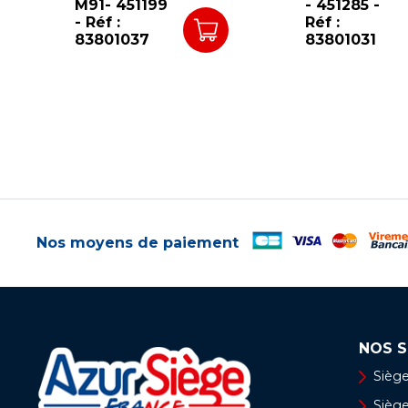
M91- 451199
- 451285 -
- Réf :
Réf :
83801037
83801031
Nos moyens de paiement
NOS S
Siège
Siège 