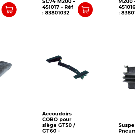
SC74 M200 -
M200 
451017 - Réf
451016
: 83801032
: 8380
Accoudoirs
COBO pour
siège GT50 /
Suspe
GT60 -
Pneum