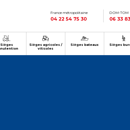
France métropolitaine
DOM-TOM
04 22 54 75 30
06 33 83
Sièges
Sièges agricoles /
Sièges bateaux
Sièges bur
nutention
viticoles