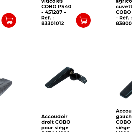
viticoles
agrico
COBO PS40
cuvet
- 451287 -
COBO
Réf. :
- Réf. :
83301012
83800
Accou
Accoudoir
gauch
droit COBO
COBO 
pour siège
siège