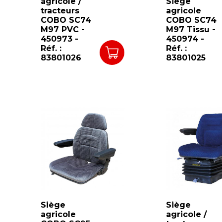
agricole /
Siège
tracteurs
agricole
COBO SC74
COBO SC74
M97 PVC -
M97 Tissu -
450973 -
450974 -
Réf. :
Réf. :
83801026
83801025
Siège
Siège
agricole
agricole /