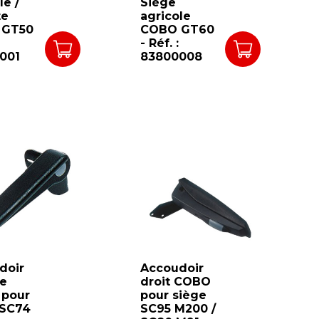
le /
Siège
te
agricole
 GT50
COBO GT60
- Réf. :
001
83800008
doir
Accoudoir
e
droit COBO
pour
pour siège
 SC74
SC95 M200 /