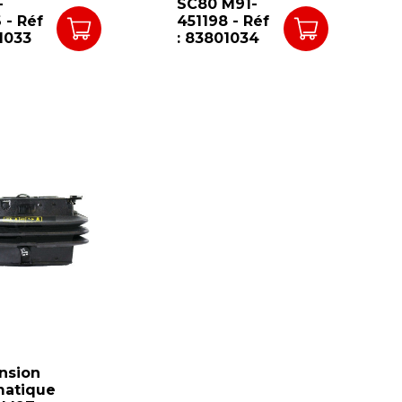
-
SC80 M91-
 - Réf
451198 - Réf
1033
: 83801034
nsion
atique