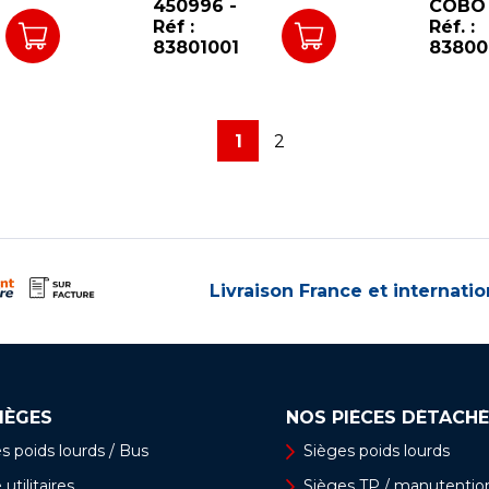
450996 -
COBO 
Réf :
Réf. :
83801001
83800
1
2
Livraison France et internatio
IÈGES
NOS PIÈCES DÉTACHÉ
s poids lourds / Bus
Sièges poids lourds
utilitaires
Sièges TP / manutentio