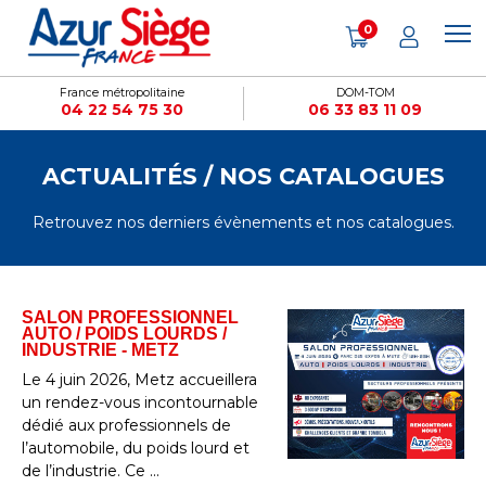
Panneau de gestion des cookies
0
France métropolitaine
DOM-TOM
04 22 54 75 30
06 33 83 11 09
ACTUALITÉS / NOS CATALOGUES
Retrouvez nos derniers évènements et nos catalogues.
SALON PROFESSIONNEL
AUTO / POIDS LOURDS /
INDUSTRIE - METZ
Le 4 juin 2026, Metz accueillera
un rendez-vous incontournable
dédié aux professionnels de
l’automobile, du poids lourd et
de l’industrie. Ce ...