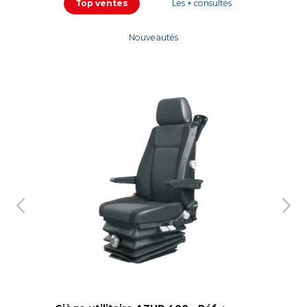
Top ventes
Les + consultés
Nouveautés
Si