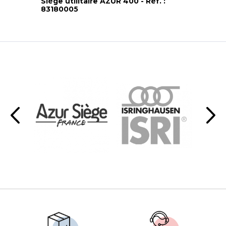
Siège utilitaire AZUR 400 - Réf. :
KI
83180005
- 