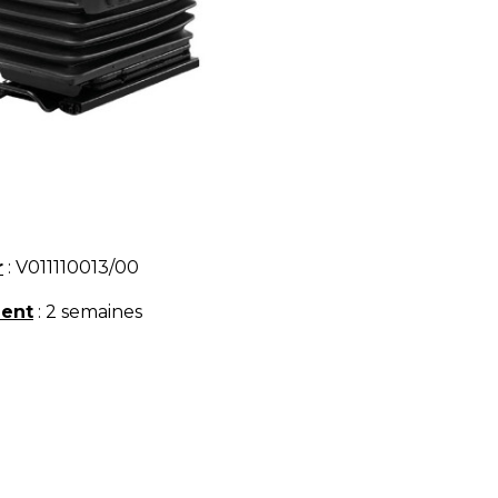
r
: V011110013/00
ment
: 2 semaines