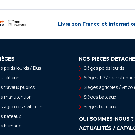
Livraison France et internatio
IÈGES
NOS PIÈCES DÉTACHÉ
s poids lourds / Bus
Sièges poids lourds
utilitaires
Sièges TP / manutentio
s travaux publics
Sièges agricoles / viticol
es manutention
Sièges bateaux
s agricoles / viticoles
Sièges bureaux
es bateaux
QUI SOMMES-NOUS ?
es bureaux
ACTUALITÉS / CATA