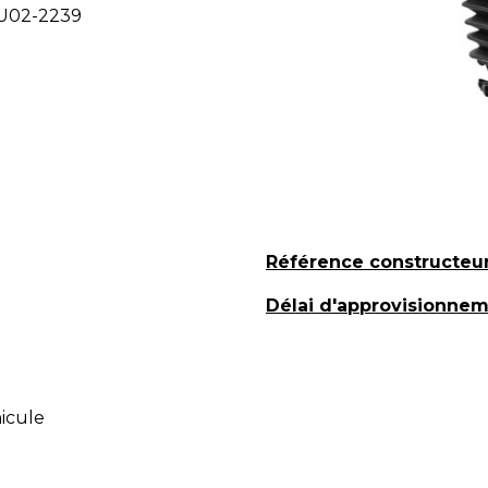
TU02-2239
Référence constructeu
Délai d'approvisionne
hicule