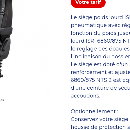
Votre tarif
Le siège poids lourd I
pneumatique avec régl
fonction du poids jusq
lourd ISRI 6860/875 
le réglage des épaules 
l'inclinaison du dossie
Le siège est doté d'u
renforcement et ajustem
6860/875 NTS 2 est éq
d'une ceinture de sécu
accoudoirs.
les
Optionnellement :
Conservez votre siège
housse de protection 