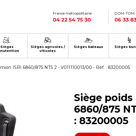
France métropolitaine
DOM-TOM
04 22 54 75 30
06 33 83
Sièges
Sièges agricoles /
Sièges bateaux
Sièges bur
nutention
viticoles
camion ISRI 6860/875 NTS 2 - V011110013/00 - Réf. : 83200005
Siège poids 
6860/875 NTS
: 83200005