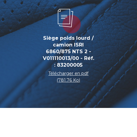
Siège poids lourd /
camion ISRI
6860/875 NTS 2 -
V011110013/00 - Réf.
: 83200005
Télécharger en pdf
(781.76 Ko)