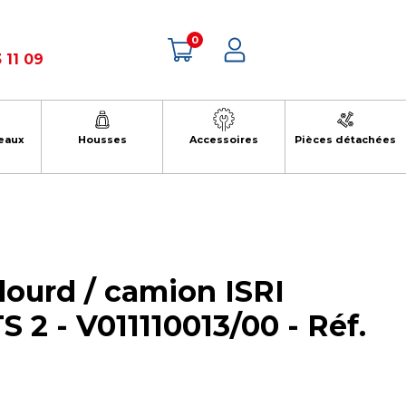
0
 11 09
eaux
Housses
Accessoires
Pièces détachées
lourd / camion ISRI
 2 - V011110013/00 - Réf.