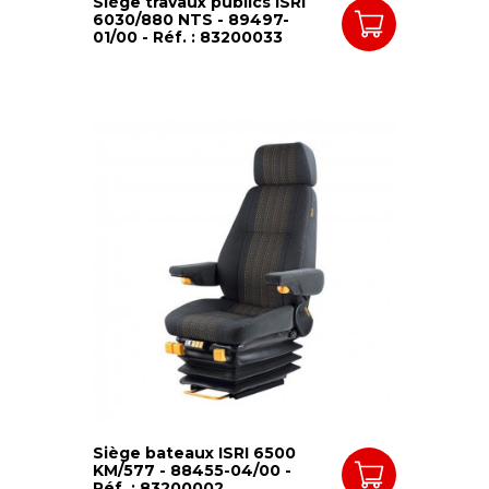
Siège travaux publics ISRI
6030/880 NTS - 89497-
01/00 - Réf. : 83200033
Siège bateaux ISRI 6500
KM/577 - 88455-04/00 -
Réf. : 83200002