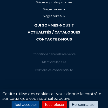
Sièges agricoles / viticoles
Sièges bateaux
Sièges bureaux
QUI SOMMES-NOUS ?
ACTUALITÉS / CATALOGUES
CONTACTEZ-NOUS
Conditions générales de vente
Mentions légales
Politique de confidentialité
Ce site utilise des cookies et vous donne le contrôle
sur ceux que vous souhaitez activer
Votre tarif
Tout accepter
Tout refuser
Personnaliser