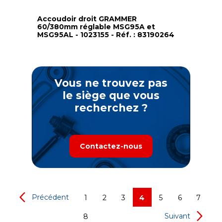
Accoudoir droit GRAMMER
60/380mm réglable MSG95A et
MSG95AL - 1023155 - Réf. : 83190264
Vous ne trouvez pas
le siège que vous
recherchez ?
Contactez-nous
Précédent
1
2
3
4
5
6
7
Suivant
8