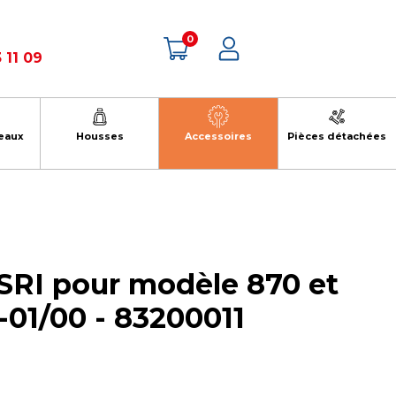
0
 11 09
eaux
Housses
Accessoires
Pièces détachées
ISRI pour modèle 870 et
-01/00 - 83200011