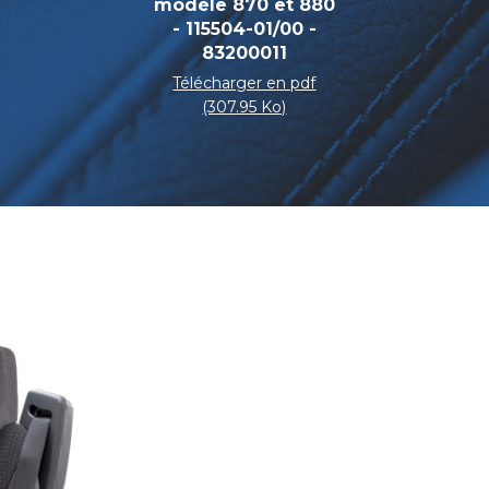
modèle 870 et 880
- 115504-01/00 -
83200011
Télécharger en pdf
(307.95 Ko)