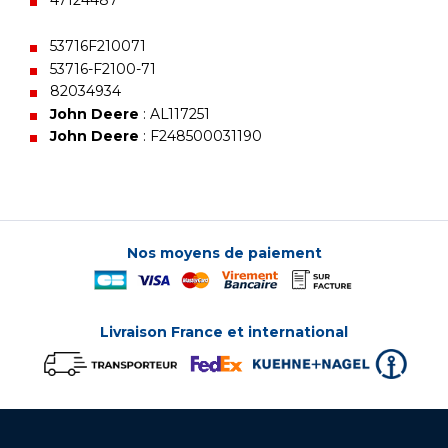
47124487
53716F210071
53716-F2100-71
82034934
John Deere
: AL117251
John Deere
: F248500031190
Nos moyens de paiement
Livraison France et international