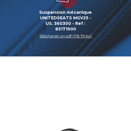
Suspension mécanique
UNITEDSEATS MGV25 -
US. 360300 - Ref :
83171900
Télécharger en pdf (178.79 Ko)