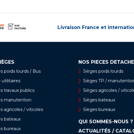
Livraison France et internatio
IÈGES
NOS PIÈCES DÉTACHÉ
s poids lourds / Bus
Sièges poids lourds
utilitaires
Sièges TP / manutentio
s travaux publics
Sièges agricoles / viticol
es manutention
Sièges bateaux
s agricoles / viticoles
Sièges bureaux
es bateaux
QUI SOMMES-NOUS ?
es bureaux
ACTUALITÉS / CATA