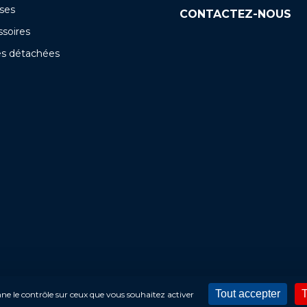
ses
CONTACTEZ-NOUS
soires
es détachées
Tout accepter
T
onne le contrôle sur ceux que vous souhaitez activer