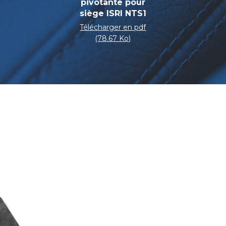
pivotante pour
siège ISRI NTS1
Télécharger en pdf
(78.67 Ko)