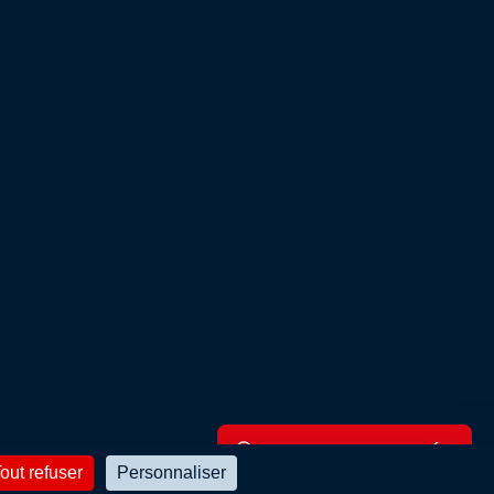
RECHERCHE AVANCÉE
out refuser
Personnaliser