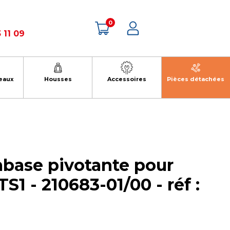
0
 11 09
eaux
Housses
Accessoires
Pièces détachées
mbase pivotante pour
S1 - 210683-01/00 - réf :