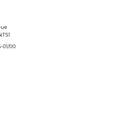
eue
 NTS1
3-01/00