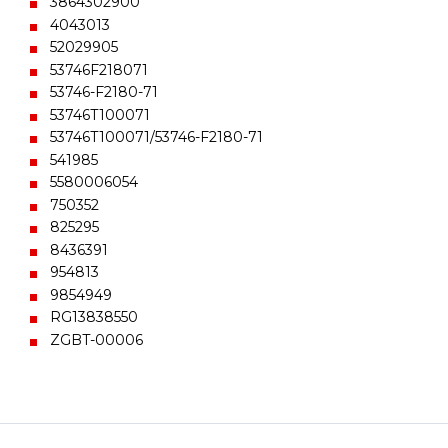
3864302900
4043013
52029905
53746F218071
53746-F2180-71
53746T100071
53746T100071/53746-F2180-71
541985
5580006054
750352
825295
8436391
954813
9854949
RG13838550
ZGBT-00006