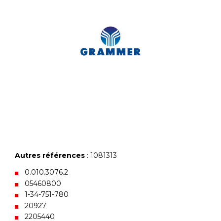
Autres références
: 1081313
0.010.3076.2
05460800
1-34-751-780
20927
2205440