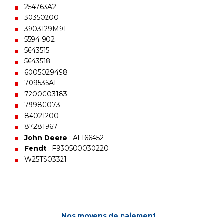
254763A2
30350200
3903129M91
5594 902
5643515
5643518
6005029498
709536A1
7200003183
79980073
84021200
87281967
John Deere
: AL166452
Fendt
: F930500030220
W25TS03321
Nos moyens de paiement