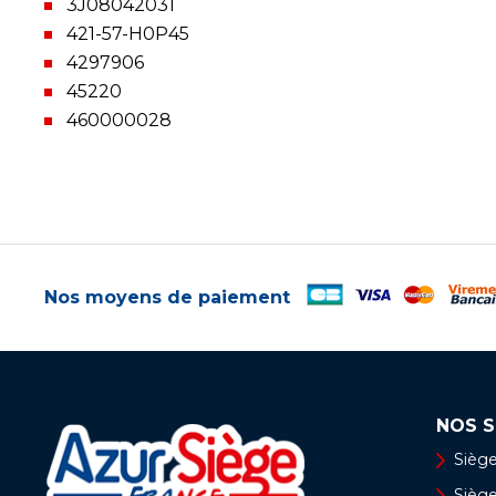
3J08042031
421-57-H0P45
4297906
45220
460000028
Nos moyens de paiement
NOS S
Siège
Siège 