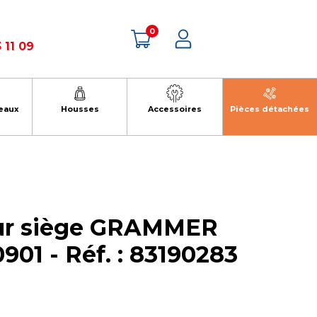
0
 11 09
eaux
Housses
Accessoires
Pièces détachées
ur siège GRAMMER
901 - Réf. : 83190283