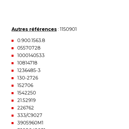
Autres références
: 1150901
0.900.1563.8
05570728
1000140533
10814718
1236485-3
130-2726
152706
1542250
21.52919
226762
333/C9027
3905960M1