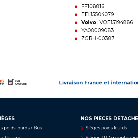
FF108816
TEL15504079
Volvo
: VOE15194886
YA00009083
ZGBH-00387
Livraison France et internatio
IÈGES
NOS PIÈCES DÉTACHÉ
s poids lourds / Bus
Sièges poids lourds
utilitaires
Sièges TP / manutentio