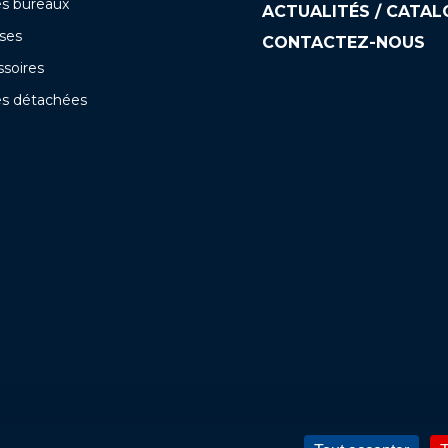
es bureaux
ACTUALITÉS / CATA
ses
CONTACTEZ-NOUS
soires
es détachées