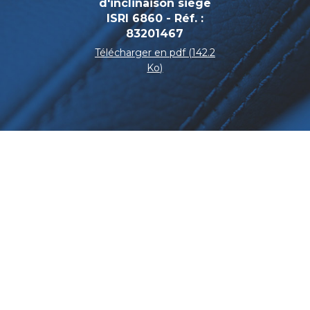
d'inclinaison siège
ISRI 6860 - Réf. :
83201467
Télécharger en pdf (142.2
Ko)