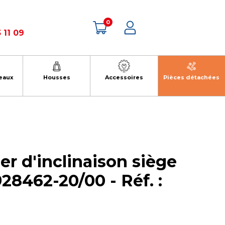
0
 11 09
eaux
Housses
Accessoires
Pièces détachées
er d'inclinaison siège
928462-20/00 - Réf. :