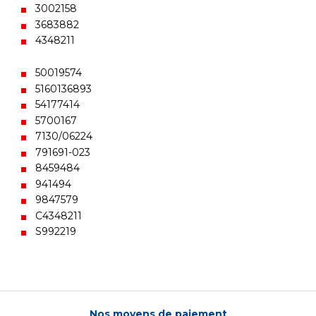
3002158
3683882
4348211
50019574
5160136893
54177414
5700167
7130/06224
791691-023
8459484
941494
9847579
C4348211
S992219
Nos moyens de paiement