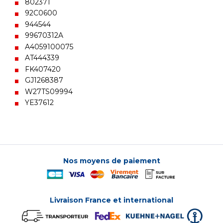
802371
92C0600
944544
99670312A
A4059100075
AT444339
FK407420
GJ1268387
W27TS09994
YE37612
Nos moyens de paiement
Livraison France et international