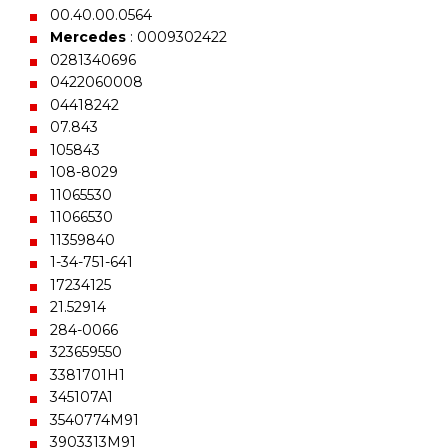
00.40.00.0564
Mercedes
: 0009302422
0281340696
0422060008
04418242
07.843
105843
108-8029
11065530
11066530
11359840
1-34-751-641
17234125
21.52914
284-0066
323659550
3381701H1
345107A1
3540774M91
3903313M91