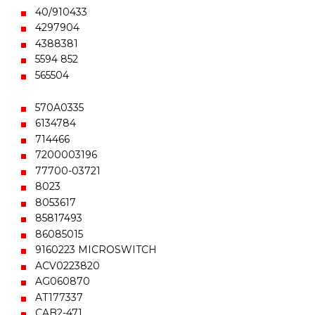
40/910433
4297904
4388381
5594 852
565504
570A0335
6134784
714466
7200003196
77700-03721
8023
8053617
85817493
86085015
9160223 MICROSWITCH
ACV0223820
AG060870
AT177337
CAB2-471