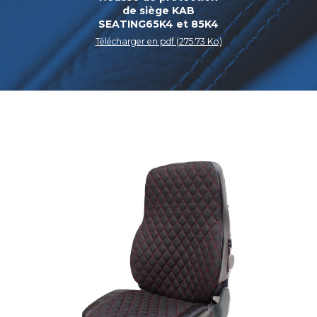
de siège KAB
SEATING65K4 et 85K4
Télécharger en pdf (275.73 Ko)