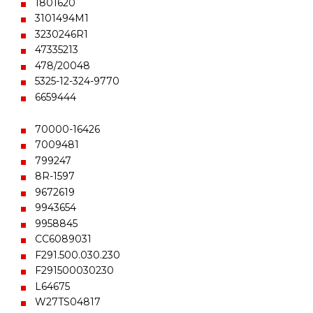
1801620
3101494M1
3230246R1
47335213
478/20048
5325-12-324-9770
6659444
70000-16426
7009481
799247
8R-1597
9672619
9943654
9958845
CC6089031
F291.500.030.230
F291500030230
L64675
W27TS04817