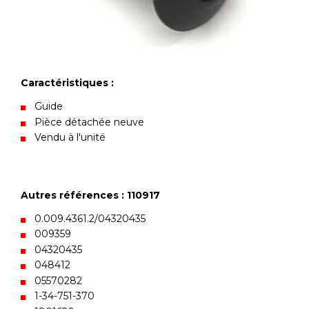
Caractéristiques :
Guide
Pièce détachée neuve
Vendu à l'unité
Autres références : 110917
0.009.4361.2/04320435
009359
04320435
048412
05570282
1-34-751-370