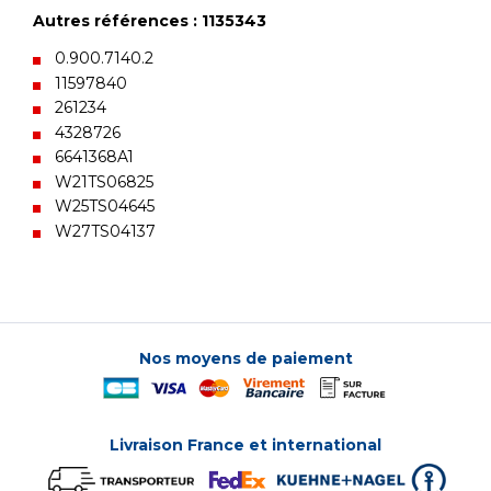
Autres références : 1135343
0.900.7140.2
11597840
261234
4328726
6641368A1
W21TS06825
W25TS04645
W27TS04137
Nos moyens de paiement
Livraison France et international