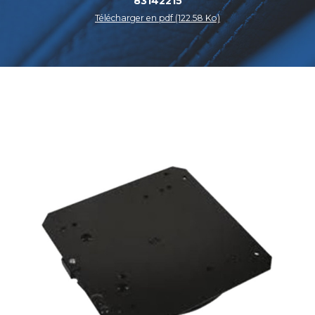
83142215
Télécharger en pdf (122.58 Ko)