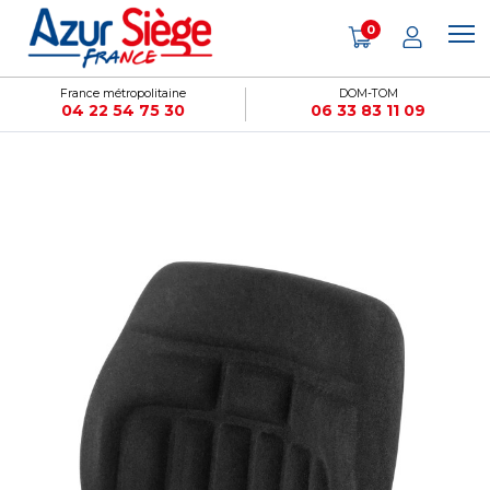
Panneau de gestion des cookies
0
France métropolitaine
DOM-TOM
04 22 54 75 30
06 33 83 11 09