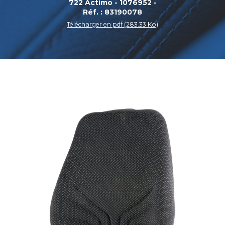
722 Actimo - 1076952 -
Réf. : 83190078
Télécharger en pdf (283.33 Ko)