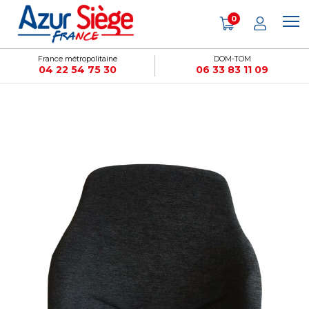
Panneau de gestion des cookies
0
France métropolitaine
DOM-TOM
04 22 54 75 30
06 33 83 11 09