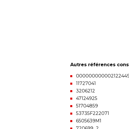
Autres références cons
00000000000212244
11727041
3206212
47124925
51704859
53735F222071
6505639M1
720699_2