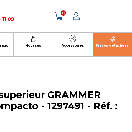
0
 11 09
eaux
Housses
Accessoires
Pièces détachées
t superieur GRAMMER
pacto - 1297491 - Réf. :