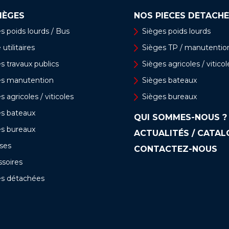
IÈGES
NOS PIÈCES DÉTACHÉ
s poids lourds / Bus
Sièges poids lourds
utilitaires
Sièges TP / manutentio
s travaux publics
Sièges agricoles / viticol
es manutention
Sièges bateaux
s agricoles / viticoles
Sièges bureaux
es bateaux
QUI SOMMES-NOUS ?
es bureaux
ACTUALITÉS / CATA
ses
CONTACTEZ-NOUS
soires
es détachées