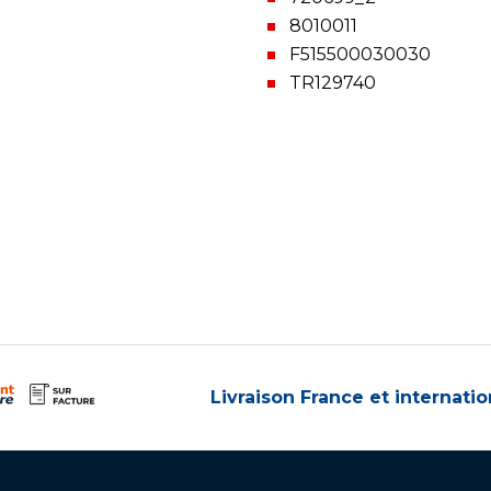
8010011
F515500030030
TR129740
Livraison France et internatio