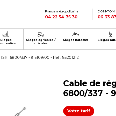
France métropolitaine
DOM-TOM
04 22 54 75 30
06 33 83
Sièges
Sièges agricoles /
Sièges bateaux
Sièges bur
nutention
viticoles
 ISRI 6800/337 - 915109/00 - Réf : 83201212
Cable de rég
6800/337 - 9
Votre tarif