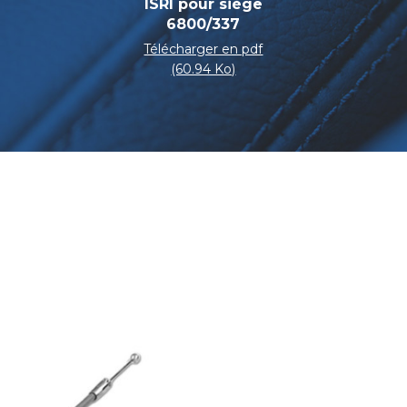
ISRI pour siège
6800/337
Télécharger en pdf
(60.94 Ko)