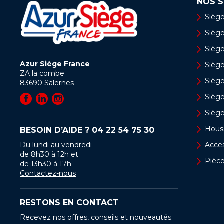
NOS S
Siège
Siège 
Siège
Azur Siège France
Sièg
ZA la combe
Siège
83690
Salernes
Sièg
Sièg
Hous
BESOIN D’AIDE ?
04 22 54 75 30
Du lundi au vendredi
Acces
de 8h30 à 12h et
Pièc
de 13h30 à 17h
Contactez-nous
RESTONS EN CONTACT
Recevez nos offres, conseils et nouveautés.