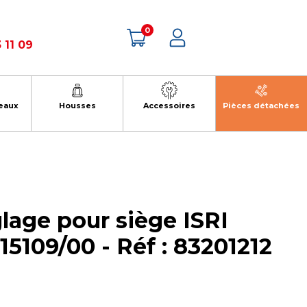
0
 11 09
eaux
Housses
Accessoires
Pièces détachées
lage pour siège ISRI
15109/00 - Réf : 83201212