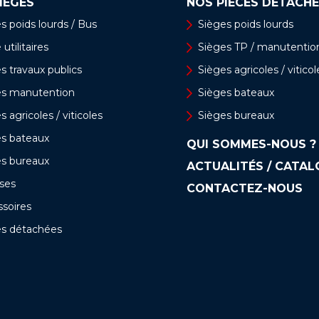
IÈGES
NOS PIÈCES DÉTACHÉ
s poids lourds / Bus
Sièges poids lourds
utilitaires
Sièges TP / manutentio
s travaux publics
Sièges agricoles / viticol
es manutention
Sièges bateaux
s agricoles / viticoles
Sièges bureaux
es bateaux
QUI SOMMES-NOUS ?
es bureaux
ACTUALITÉS / CATA
ses
CONTACTEZ-NOUS
soires
es détachées