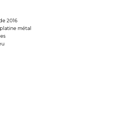
 de 2016
 platine métal
ves
eu