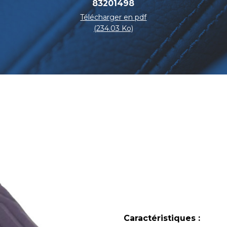
83201498
Télécharger en pdf
(234.03 Ko)
Caractéristiques :