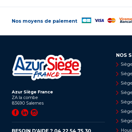
Nos moyens de paiement
NOS S
Siège
Siège 
Siège
Azur Siège France
Sièg
ZA la combe
Siège
83690
Salernes
Sièg
Sièg
Hous
BESOIN D’AIDE ?
04 22 54 75 30