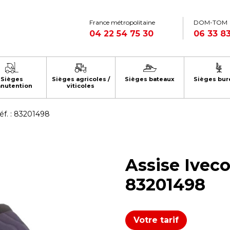
France métropolitaine
DOM-TOM
04 22 54 75 30
06 33 83
Sièges
Sièges agricoles /
Sièges bateaux
Sièges bur
nutention
viticoles
Réf. : 83201498
Assise Iveco 
83201498
Votre tarif