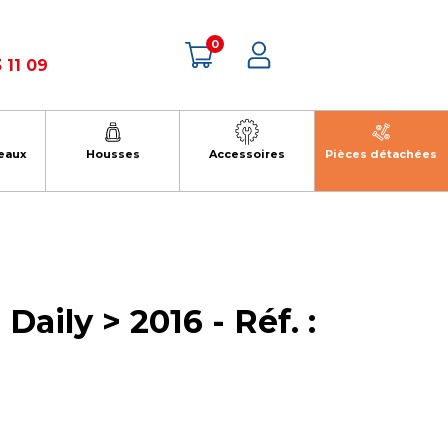
0
 11 09
eaux
Housses
Accessoires
Pièces détachées
Daily > 2016 - Réf. :