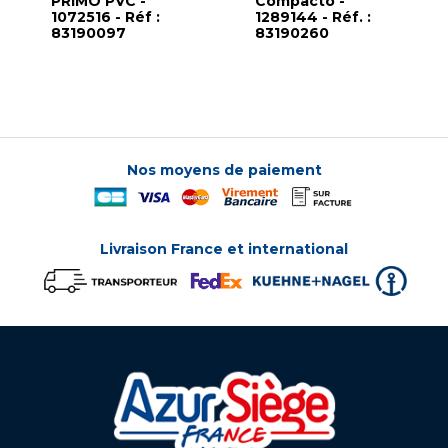
PRIMO PVC -
Compacto -
1072516 - Réf :
1289144 - Réf. :
83190097
83190260
Nos moyens de paiement
Livraison France et international