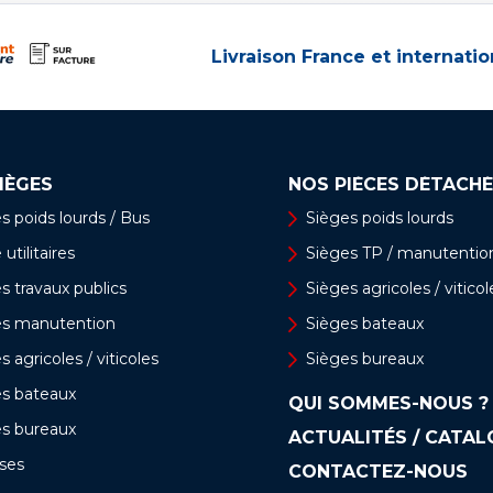
Livraison France et internatio
IÈGES
NOS PIÈCES DÉTACHÉ
s poids lourds / Bus
Sièges poids lourds
utilitaires
Sièges TP / manutentio
s travaux publics
Sièges agricoles / viticol
es manutention
Sièges bateaux
s agricoles / viticoles
Sièges bureaux
es bateaux
QUI SOMMES-NOUS ?
es bureaux
ACTUALITÉS / CATA
ses
CONTACTEZ-NOUS