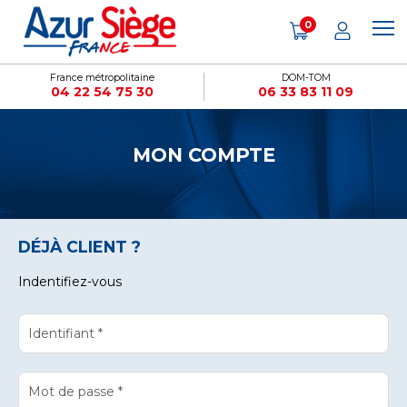
Cookies management panel
0
France métropolitaine
DOM-TOM
04 22 54 75 30
06 33 83 11 09
MON COMPTE
DÉJÀ CLIENT ?
Indentifiez-vous