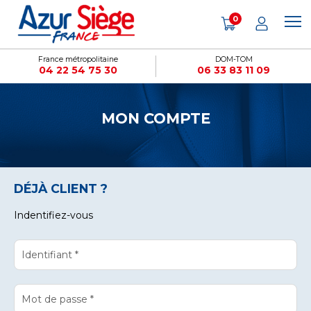
Cookies management panel
0
France métropolitaine
DOM-TOM
04 22 54 75 30
06 33 83 11 09
MON COMPTE
DÉJÀ CLIENT ?
Indentifiez-vous