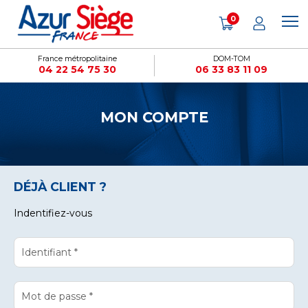
Cookies management panel
0
France métropolitaine
DOM-TOM
04 22 54 75 30
06 33 83 11 09
MON COMPTE
DÉJÀ CLIENT ?
Indentifiez-vous