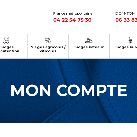
France métropolitaine
DOM-TOM
04 22 54 75 30
06 33 83
Sièges
Sièges agricoles /
Sièges bateaux
Sièges bur
nutention
viticoles
MON COMPTE