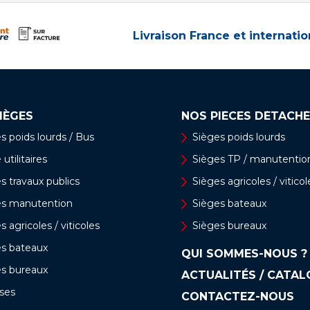
Livraison France et internatio
IÈGES
NOS PIÈCES DÉTACHÉ
s poids lourds / Bus
Sièges poids lourds
utilitaires
Sièges TP / manutentio
s travaux publics
Sièges agricoles / viticol
es manutention
Sièges bateaux
s agricoles / viticoles
Sièges bureaux
es bateaux
QUI SOMMES-NOUS ?
es bureaux
ACTUALITÉS / CATA
ses
CONTACTEZ-NOUS