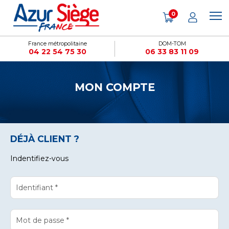
Cookies management panel
0
France métropolitaine
DOM-TOM
04 22 54 75 30
06 33 83 11 09
MON COMPTE
DÉJÀ CLIENT ?
Indentifiez-vous