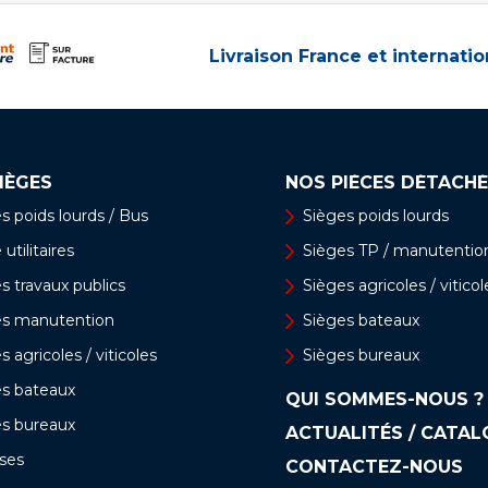
Livraison France et internatio
IÈGES
NOS PIÈCES DÉTACHÉ
s poids lourds / Bus
Sièges poids lourds
utilitaires
Sièges TP / manutentio
s travaux publics
Sièges agricoles / viticol
es manutention
Sièges bateaux
s agricoles / viticoles
Sièges bureaux
es bateaux
QUI SOMMES-NOUS ?
es bureaux
ACTUALITÉS / CATA
ses
CONTACTEZ-NOUS