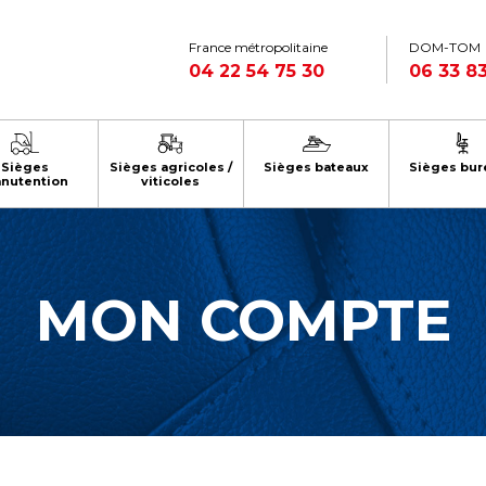
France métropolitaine
DOM-TOM
04 22 54 75 30
06 33 83
Sièges
Sièges agricoles /
Sièges bateaux
Sièges bur
nutention
viticoles
MON COMPTE