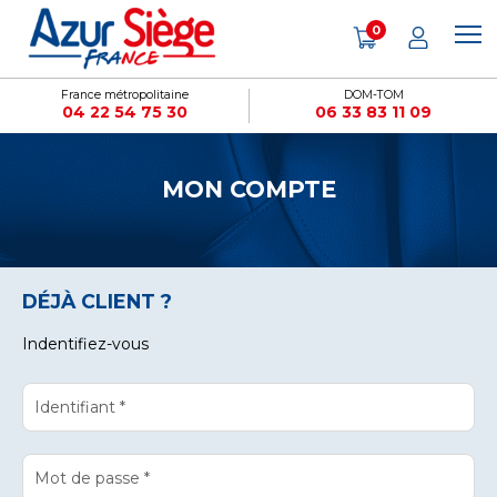
Cookies management panel
0
France métropolitaine
DOM-TOM
04 22 54 75 30
06 33 83 11 09
MON COMPTE
DÉJÀ CLIENT ?
Indentifiez-vous