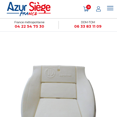
Panneau de gestion des cookies
0
France métropolitaine
DOM-TOM
04 22 54 75 30
06 33 83 11 09