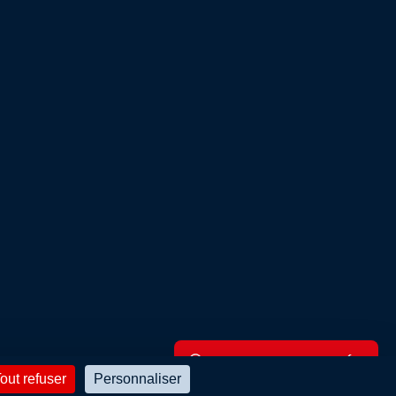
RECHERCHE AVANCÉE
out refuser
Personnaliser