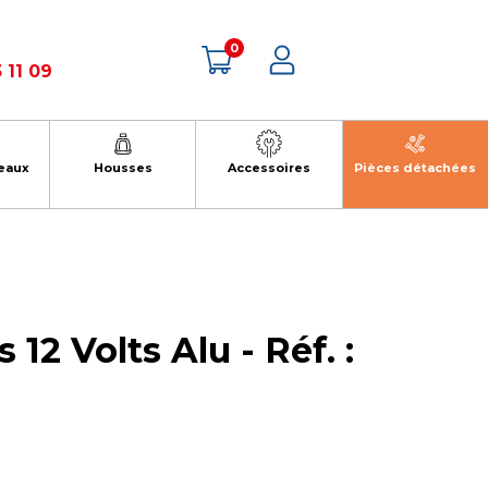
0
 11 09
eaux
Housses
Accessoires
Pièces détachées
 12 Volts Alu - Réf. :