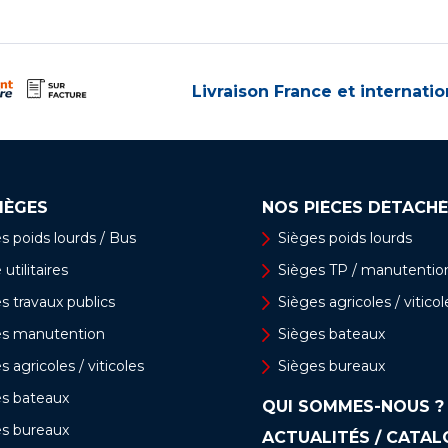
Livraison France et internatio
IÈGES
NOS PIÈCES DÉTACHÉ
s poids lourds / Bus
Sièges poids lourds
utilitaires
Sièges TP / manutentio
s travaux publics
Sièges agricoles / viticol
es manutention
Sièges bateaux
s agricoles / viticoles
Sièges bureaux
es bateaux
QUI SOMMES-NOUS ?
es bureaux
ACTUALITÉS / CATA