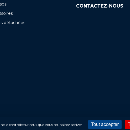
ses
CONTACTEZ-NOUS
soires
es détachées
Tout accepter
T
onne le contrôle sur ceux que vous souhaitez activer