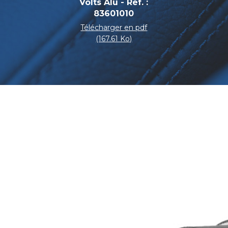
Volts Alu - Réf. :
83601010
Télécharger en pdf
(167.61 Ko)