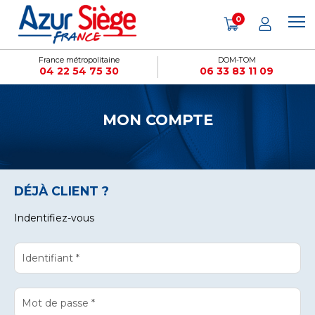
Cookies management panel
0
France métropolitaine
DOM-TOM
04 22 54 75 30
06 33 83 11 09
MON COMPTE
DÉJÀ CLIENT ?
Indentifiez-vous