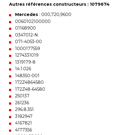
Autres références constructeurs : 1079674
Mercedes
: 000,720,9600
0060102100000
01168900
0347012-N
071-4053-00
1000177559
1274331019
1319179-8
14.1.026
148350-001
172Z4864580
172Z48-64580
250137
261236
296.8.351
3182947
4167821
4177356