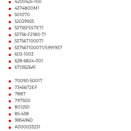
4200425-100
4374800M1
501070
52029925
53755FSS7E71
53756-F2180-71
53756T100071
53756T100071/S991937
603-1003
628-6824-001
6705526A1
70090-50017
7345672EF
7887
797500
801250
85-438
9854960
A000033231