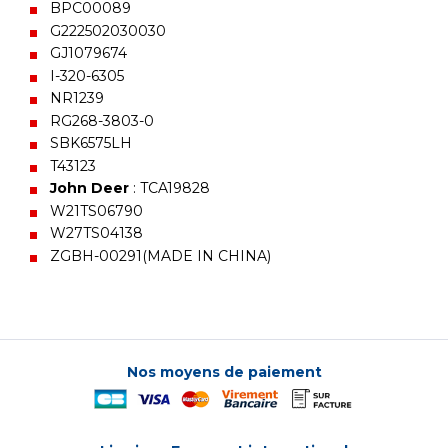
BPC00089
G222502030030
GJ1079674
I-320-6305
NR1239
RG268-3803-0
SBK6575LH
T43123
John Deer
: TCA19828
W21TS06790
W27TS04138
ZGBH-00291(MADE IN CHINA)
Nos moyens de paiement