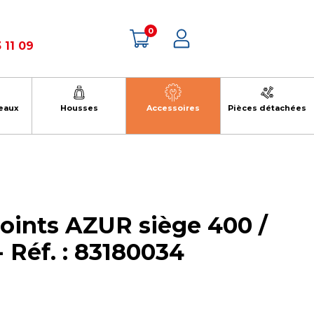
0
 11 09
eaux
Housses
Accessoires
Pièces détachées
points AZUR siège 400 /
- Réf. : 83180034