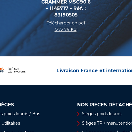
GRAMMER MSG90.6
- 1145717 - Réf. :
83190505
Télécharger en pdf
(272.79 Ko)
Livraison France et internatio
IÈGES
NOS PIÈCES DÉTACHÉ
s poids lourds / Bus
Sièges poids lourds
utilitaires
Sièges TP / manutentio