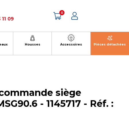
0
 11 09
eaux
Housses
Accessoires
Pièces détachées
 commande siège
90.6 - 1145717 - Réf. :