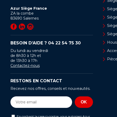
Siège
Azur Siège France
Sièg
ZA la combe
Siège
83690
Salernes
Sièg
Sièg
Hous
BESOIN D’AIDE ?
04 22 54 75 30
Du lundi au vendredi
Acces
de 8h30 à 12h et
Pièc
de 13h30 à 17h
Contactez-nous
RESTONS EN CONTACT
Recevez nos offres, conseils et nouveautés.
En cochant la case ci-contre, vous autorisez Azur