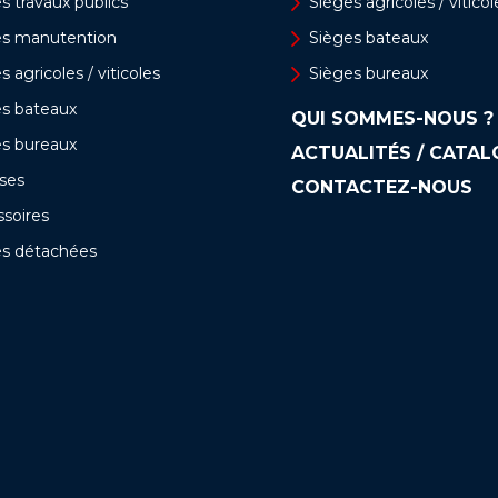
s travaux publics
Sièges agricoles / viticol
es manutention
Sièges bateaux
s agricoles / viticoles
Sièges bureaux
es bateaux
QUI SOMMES-NOUS ?
es bureaux
ACTUALITÉS / CATA
ses
CONTACTEZ-NOUS
soires
es détachées