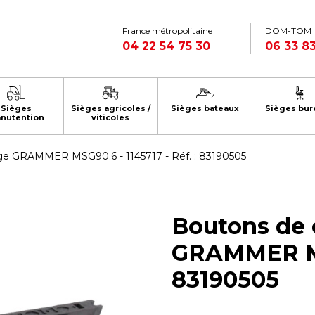
France métropolitaine
DOM-TOM
04 22 54 75 30
06 33 83
Sièges
Sièges agricoles /
Sièges bateaux
Sièges bur
nutention
viticoles
e GRAMMER MSG90.6 - 1145717 - Réf. : 83190505
Boutons de
GRAMMER MSG
83190505