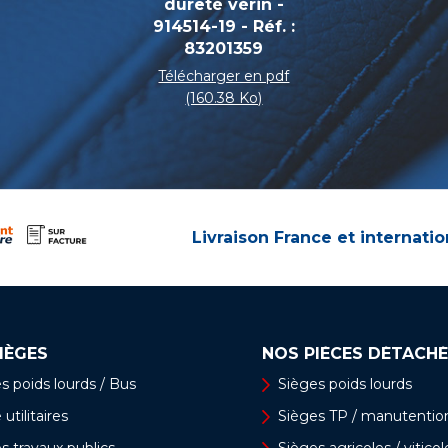
dureté vérin -
914514-19 - Réf. :
83201359
Télécharger en pdf
(160.38 Ko)
Livraison France et internatio
IÈGES
NOS PIÈCES DÉTACHÉ
s poids lourds / Bus
Sièges poids lourds
utilitaires
Sièges TP / manutentio
s travaux publics
Sièges agricoles / viticol