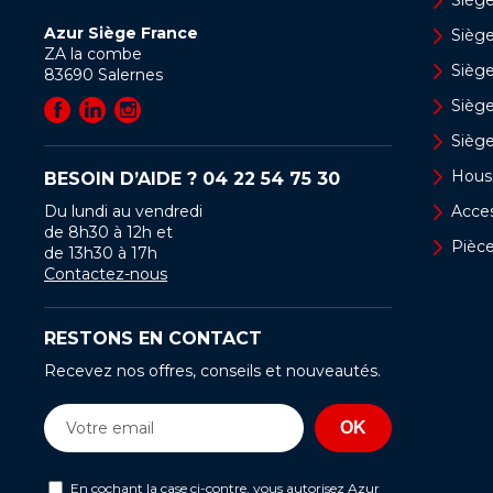
Azur Siège France
Sièg
ZA la combe
Siège
83690
Salernes
Sièg
Sièg
Hous
BESOIN D’AIDE ?
04 22 54 75 30
Du lundi au vendredi
Acces
de 8h30 à 12h et
Pièc
de 13h30 à 17h
Contactez-nous
RESTONS EN CONTACT
Recevez nos offres, conseils et nouveautés.
En cochant la case ci-contre, vous autorisez Azur