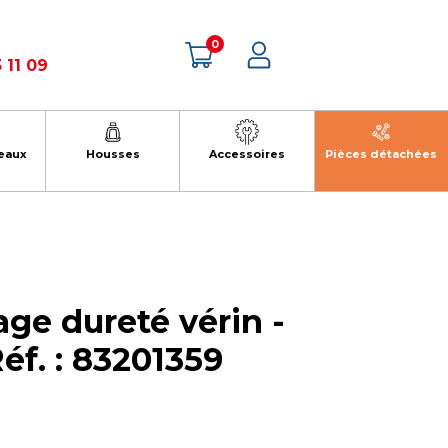
0
 11 09
eaux
Housses
Accessoires
Pièces détachées
ge dureté vérin -
Réf. : 83201359