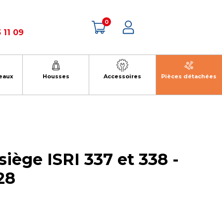
0
 11 09
eaux
Housses
Accessoires
Pièces détachées
siège ISRI 337 et 338 -
28