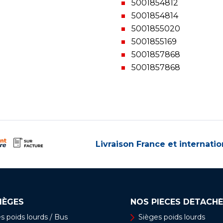
5001854812
5001854814
5001855020
5001855169
5001857868
5001857868
Livraison France et internatio
IÈGES
NOS PIÈCES DÉTACHÉ
s poids lourds / Bus
Sièges poids lourds