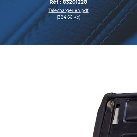
Réf : 83201228
Télécharger en pdf
(384.66 Ko)