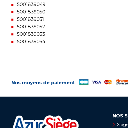
5001839049
5001839050
5001839051
5001839052
5001839053
5001839054
Nos moyens de paiement
NOS S
Siège