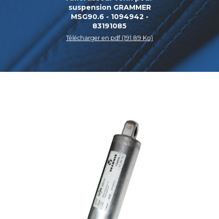
suspension GRAMMER
MSG90.6 - 1094942 -
83191085
Télécharger en pdf (191.89 Ko)